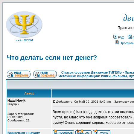
Практиче
FAQ
сайт ФППМ
Профиль
Что делать если нет денег?
Список форумов Движение ТИГЕЛЬ - Практи
Источники информации: книги, фильмы, му
Автор
NataliNovik
Добавлено: Ср Май 26, 2021 8:49 am
Заголовок соо
Ищущий
Всем привет) Как всегда делюсь с вами полезн
Зарегистрирован:
пуста, но благо что мне вовремя посоветовали
01.04.2020
Сообщения: 22
сумму! Очень хороший сервис, хорошее отноше
Вернуться к началу