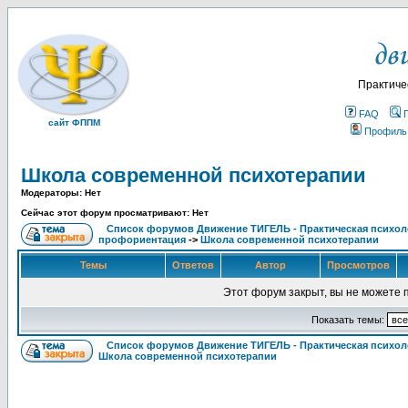
Практиче
FAQ
сайт ФППМ
Профиль
Школа современной психотерапии
Модераторы: Нет
Сейчас этот форум просматривают: Нет
Список форумов Движение ТИГЕЛЬ - Практическая психолог
профориентация
->
Школа современной психотерапии
Темы
Ответов
Автор
Просмотров
Этот форум закрыт, вы не можете 
Показать темы:
Список форумов Движение ТИГЕЛЬ - Практическая психоло
Школа современной психотерапии