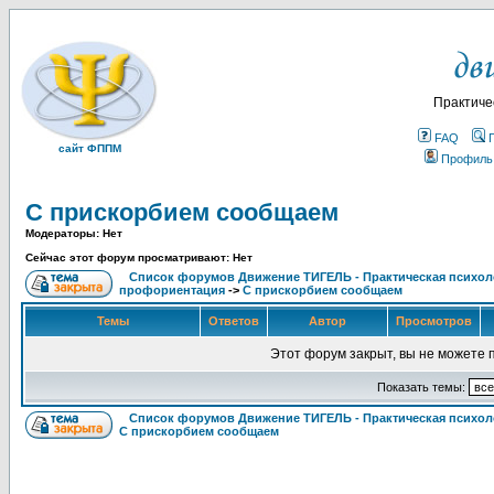
Практиче
FAQ
сайт ФППМ
Профиль
С прискорбием сообщаем
Модераторы: Нет
Сейчас этот форум просматривают: Нет
Список форумов Движение ТИГЕЛЬ - Практическая психолог
профориентация
->
С прискорбием сообщаем
Темы
Ответов
Автор
Просмотров
Этот форум закрыт, вы не можете 
Показать темы:
Список форумов Движение ТИГЕЛЬ - Практическая психоло
С прискорбием сообщаем