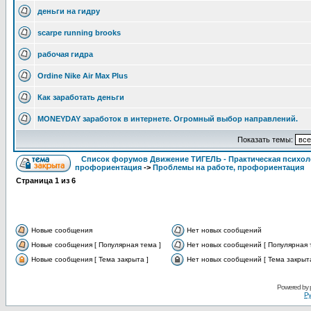
деньги на гидру
scarpe running brooks
рабочая гидра
Ordine Nike Air Max Plus
Как заработать деньги
MONEYDAY заработок в интернете. Огромный выбор направлений.
Показать темы:
Список форумов Движение ТИГЕЛЬ - Практическая психолог
профориентация
->
Проблемы на работе, профориентация
Страница
1
из
6
Новые сообщения
Нет новых сообщений
Новые сообщения [ Популярная тема ]
Нет новых сообщений [ Популярная 
Новые сообщения [ Тема закрыта ]
Нет новых сообщений [ Тема закрыта
Powered by
Ру