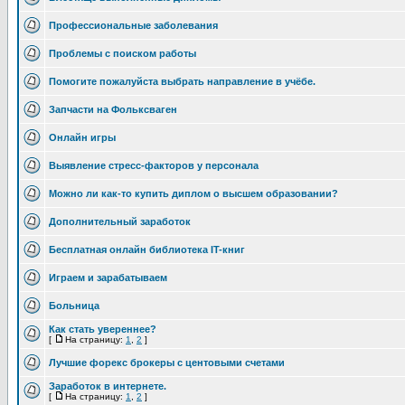
Профессиональные заболевания
Проблемы с поиском работы
Помогите пожалуйста выбрать направление в учёбе.
Запчасти на Фольксваген
Онлайн игры
Выявление стресс-факторов у персонала
Можно ли как-то купить диплом о высшем образовании?
Дополнительный заработок
Бесплатная онлайн библиотека IT-книг
Играем и зарабатываем
Больница
Как стать увереннее?
[
На страницу:
1
,
2
]
Лучшие форекс брокеры с центовыми счетами
Заработок в интернете.
[
На страницу:
1
,
2
]