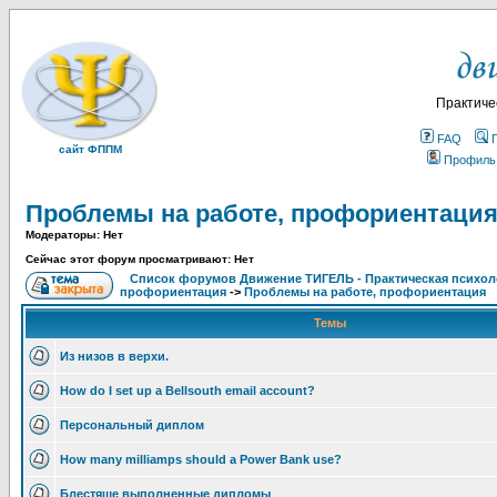
Практиче
FAQ
сайт ФППМ
Профиль
Проблемы на работе, профориентаци
Модераторы: Нет
Сейчас этот форум просматривают: Нет
Список форумов Движение ТИГЕЛЬ - Практическая психолог
профориентация
->
Проблемы на работе, профориентация
Темы
Из низов в верхи.
How do I set up a Bellsouth email account?
Персональный диплом
How many milliamps should a Power Bank use?
Блестяще выполненные дипломы