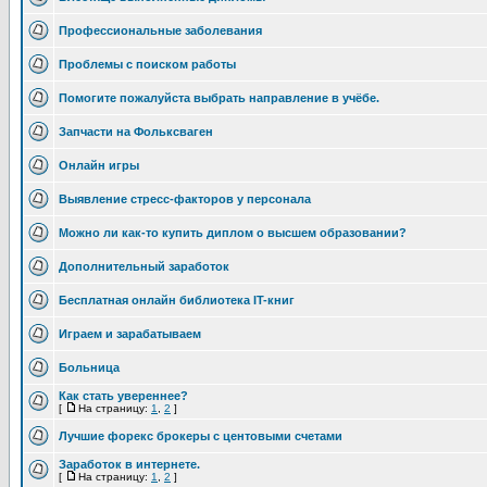
Профессиональные заболевания
Проблемы с поиском работы
Помогите пожалуйста выбрать направление в учёбе.
Запчасти на Фольксваген
Онлайн игры
Выявление стресс-факторов у персонала
Можно ли как-то купить диплом о высшем образовании?
Дополнительный заработок
Бесплатная онлайн библиотека IT-книг
Играем и зарабатываем
Больница
Как стать увереннее?
[
На страницу:
1
,
2
]
Лучшие форекс брокеры с центовыми счетами
Заработок в интернете.
[
На страницу:
1
,
2
]