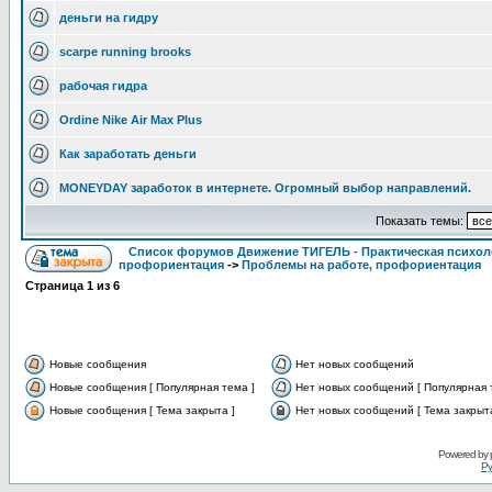
деньги на гидру
scarpe running brooks
рабочая гидра
Ordine Nike Air Max Plus
Как заработать деньги
MONEYDAY заработок в интернете. Огромный выбор направлений.
Показать темы:
Список форумов Движение ТИГЕЛЬ - Практическая психолог
профориентация
->
Проблемы на работе, профориентация
Страница
1
из
6
Новые сообщения
Нет новых сообщений
Новые сообщения [ Популярная тема ]
Нет новых сообщений [ Популярная 
Новые сообщения [ Тема закрыта ]
Нет новых сообщений [ Тема закрыта
Powered by
Ру