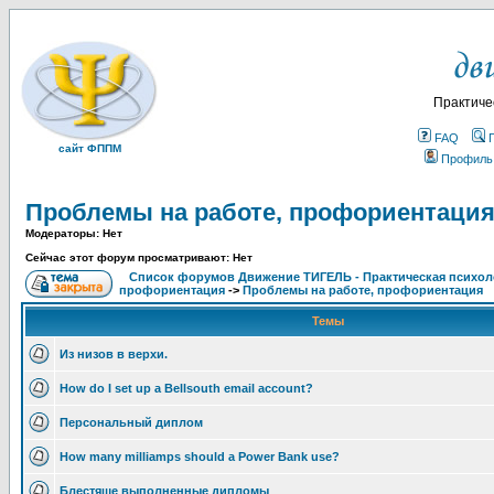
Практиче
FAQ
сайт ФППМ
Профиль
Проблемы на работе, профориентаци
Модераторы: Нет
Сейчас этот форум просматривают: Нет
Список форумов Движение ТИГЕЛЬ - Практическая психолог
профориентация
->
Проблемы на работе, профориентация
Темы
Из низов в верхи.
How do I set up a Bellsouth email account?
Персональный диплом
How many milliamps should a Power Bank use?
Блестяще выполненные дипломы