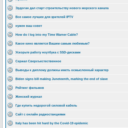
Эрдоган дал старт строительству нового морского канала
Все самое лучшее для зрителей IPTV
нужен ваш совет
How do i log into my Time Warner Cable?
Какое кино является Вашим самым любимым?
Ускорьте работу ноутбука с SSD-дисками
Сериал Сверхъестественное
Выводы к диплому должны иметь осмысленный характер
Biden signs bill making Juneteenth, marking the end of slave
Рейтинг фильмов
Женский журнал
Где купить недорогой силовой кабель
Сайт с онлайн радиостанциями
Italy has been hit hard by the Covid-19 epidemic