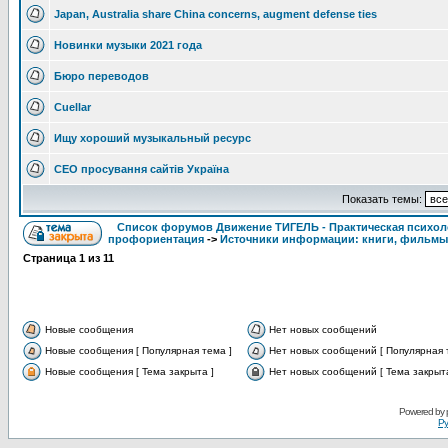
Japan, Australia share China concerns, augment defense ties
Новинки музыки 2021 года
Бюро переводов
Cuellar
Ищу хороший музыкальный ресурс
СЕО просування сайтів Україна
Показать темы:
Список форумов Движение ТИГЕЛЬ - Практическая психолог
профориентация
->
Источники информации: книги, фильмы
Страница
1
из
11
Новые сообщения
Нет новых сообщений
Новые сообщения [ Популярная тема ]
Нет новых сообщений [ Популярная 
Новые сообщения [ Тема закрыта ]
Нет новых сообщений [ Тема закрыта
Powered by
Ру