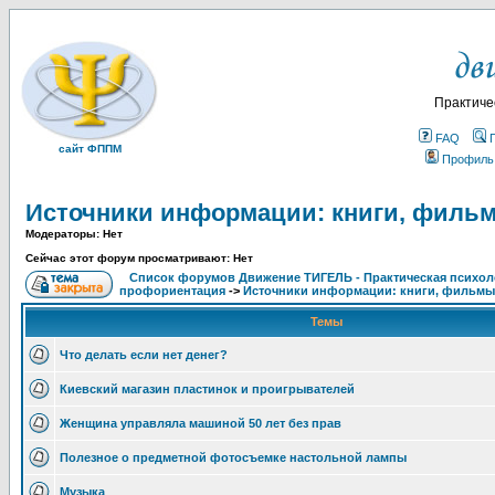
Практиче
FAQ
сайт ФППМ
Профиль
Источники информации: книги, филь
Модераторы: Нет
Сейчас этот форум просматривают: Нет
Список форумов Движение ТИГЕЛЬ - Практическая психолог
профориентация
->
Источники информации: книги, фильмы
Темы
Что делать если нет денег?
Киевский магазин пластинок и проигрывателей
Женщина управляла машиной 50 лет без прав
Полезное о предметной фотосъемке настольной лампы
Музыка