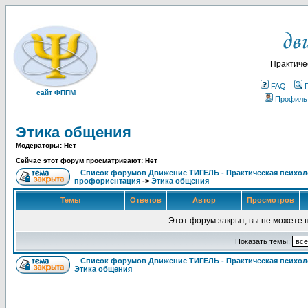
Практиче
FAQ
сайт ФППМ
Профиль
Этика общения
Модераторы: Нет
Сейчас этот форум просматривают: Нет
Список форумов Движение ТИГЕЛЬ - Практическая психолог
профориентация
->
Этика общения
Темы
Ответов
Автор
Просмотров
Этот форум закрыт, вы не можете 
Показать темы:
Список форумов Движение ТИГЕЛЬ - Практическая психоло
Этика общения