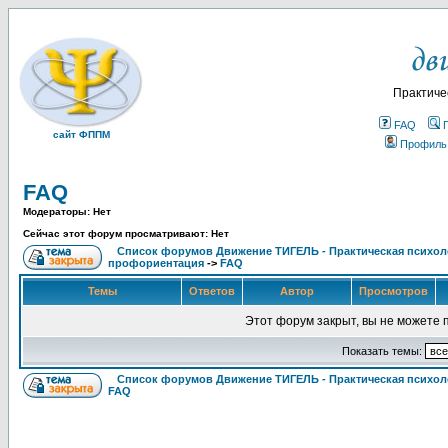
Практиче
FAQ
сайт ФППМ
Профиль
FAQ
Модераторы: Нет
Сейчас этот форум просматривают: Нет
Список форумов Движение ТИГЕЛЬ - Практическая психолог
профориентация
->
FAQ
Темы
Ответов
Автор
Просмотров
Этот форум закрыт, вы не можете 
Показать темы:
Список форумов Движение ТИГЕЛЬ - Практическая психоло
FAQ