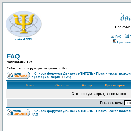
Практиче
FAQ
сайт ФППМ
Профиль
FAQ
Модераторы: Нет
Сейчас этот форум просматривают: Нет
Список форумов Движение ТИГЕЛЬ - Практическая психолог
профориентация
->
FAQ
Темы
Ответов
Автор
Просмотров
Этот форум закрыт, вы не можете 
Показать темы:
Список форумов Движение ТИГЕЛЬ - Практическая психоло
FAQ