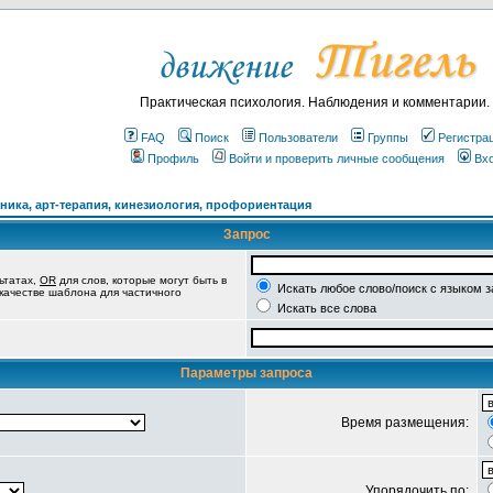
Практическая психология. Наблюдения и комментарии.
FAQ
Поиск
Пользователи
Группы
Регистра
Профиль
Войти и проверить личные сообщения
Вх
ика, арт-терапия, кинезиология, профориентация
Запрос
ьтатах,
OR
для слов, которые могут быть в
Искать любое слово/поиск с языком 
 качестве шаблона для частичного
Искать все слова
Параметры запроса
Время размещения:
Упорядочить по: