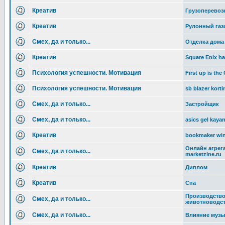
Креатив
Грузоперевоз
Креатив
Рулонный газ
Смех, да и только...
Отделка дома
Креатив
Square Enix ha
Психология успешности. Мотивация
First up is th
Психология успешности. Мотивация
sb blazer korti
Смех, да и только...
Застройщик
Смех, да и только...
asics gel kay
Креатив
bookmaker win
Онлайн агрега
Смех, да и только...
marketzine.ru
Креатив
Диплом
Креатив
Спа
Производство
Смех, да и только...
животноводс
Смех, да и только...
Влияние музы