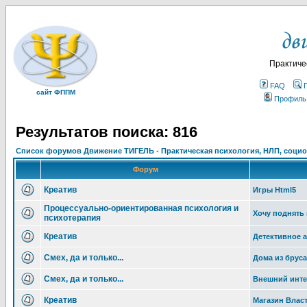
Практиче
FAQ
сайт ФППМ
Профиль
Результатов поиска: 816
Список форумов Движение ТИГЕЛЬ - Практическая психология, НЛП, социон
Форум
Креатив
Игры Html5
Процессуально-ориентированная психология и
Хочу поднять
психотерапия
Креатив
Детективное а
Смех, да и только...
Дома из бруса
Смех, да и только...
Внешний инте
Креатив
Магазин Влас