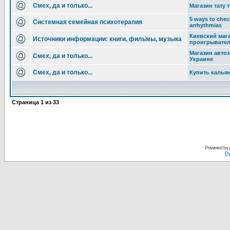
Смех, да и только...
Магазин тату 
5 ways to check
Системная семейная психотерапия
arrhythmias
Киевский маг
Источники информации: книги, фильмы, музыка
проигрывате
Магазин автоз
Смех, да и только...
Украине
Смех, да и только...
Купить калья
Страница
1
из
33
Powered by
Ру