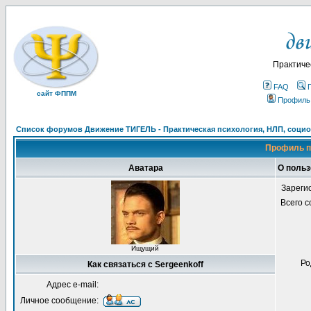
Практиче
FAQ
сайт ФППМ
Профиль
Список форумов Движение ТИГЕЛЬ - Практическая психология, НЛП, социон
Профиль п
Аватара
О польз
Зареги
Всего 
Ищущий
Ро
Как связаться с Sergeenkoff
Адрес e-mail:
Личное сообщение: