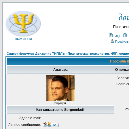
Практиче
FAQ
сайт ФППМ
Профиль
Список форумов Движение ТИГЕЛЬ - Практическая психология, НЛП, социон
Профиль п
Аватара
О польз
Зареги
Всего 
Ищущий
Ро
Как связаться с Sergeenkoff
Адрес e-mail:
Личное сообщение: