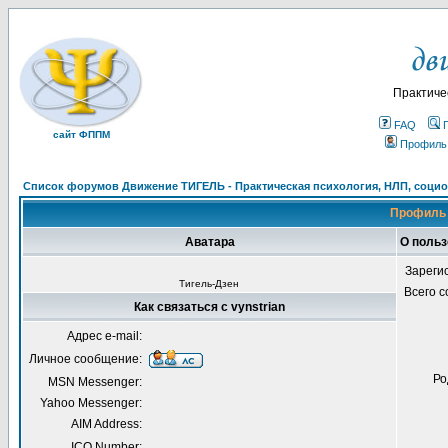
Практиче
FAQ
сайт ФППМ
Профиль
Список форумов Движение ТИГЕЛЬ - Практическая психология, НЛП, социон
Профиль 
Аватара
О польз
Зареги
Тигель-Дзен
Всего 
Как связаться с vynstrian
Адрес e-mail:
Личное сообщение:
Ро
MSN Messenger:
Yahoo Messenger:
AIM Address:
ICQ Number: