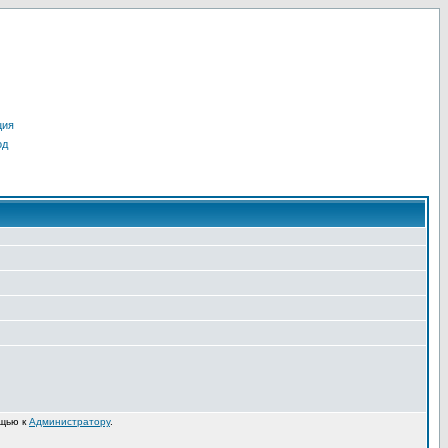
ция
од
ощью к
Администратору
.