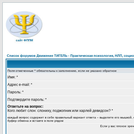
сайт ФППМ
Список форумов Движение ТИГЕЛЬ - Практическая психология, НЛП, социон
Поля отмеченные * обязательны к заполнению, если не указано обратное
Имя: *
Адрес e-mail: *
Пароль: *
Подтвердите пароль: *
Ответьте на вопрос:
Кого любит слон: слониху, поджопник или харлей девидсон? *
каждый вопрос содержит в себе правильный вариант ответа – выделите его мышкой, 
буфер обмена и вставте в поле рядом
Если у вас плохое зре