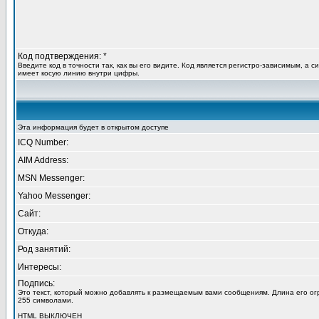
Код подтверждения: *
Введите код в точности так, как вы его видите. Код является регистро-зависимым, а с
имеет косую линию внутри цифры.
Эта информация будет в открытом доступе
ICQ Number:
AIM Address:
MSN Messenger:
Yahoo Messenger:
Сайт:
Откуда:
Род занятий:
Интересы:
Подпись:
Это текст, который можно добавлять к размещаемым вами сообщениям. Длина его о
255 символами.
HTML
ВЫКЛЮЧЕН