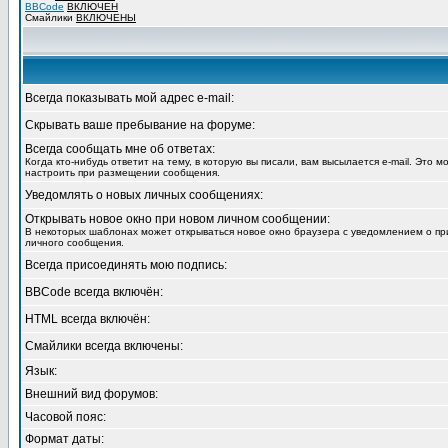
BBCode
ВКЛЮЧЕН
Смайлики
ВКЛЮЧЕНЫ
Всегда показывать мой адрес e-mail:
Скрывать ваше пребывание на форуме:
Всегда сообщать мне об ответах:
Когда кто-нибудь ответит на тему, в которую вы писали, вам высылается e-mail. Это 
настроить при размещении сообщения.
Уведомлять о новых личных сообщениях:
Открывать новое окно при новом личном сообщении:
В некоторых шаблонах может открываться новое окно браузера с уведомлением о пр
личного сообщения.
Всегда присоединять мою подпись:
BBCode всегда включён:
HTML всегда включён:
Смайлики всегда включены:
Язык:
Внешний вид форумов:
Часовой пояс:
Формат даты: