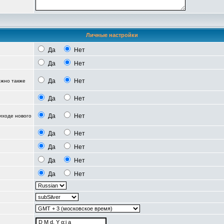
Личные настройки
Да
Нет
Да
Нет
Да
Нет
можно также
Да
Нет
Да
Нет
иходе нового
Да
Нет
Да
Нет
Да
Нет
Да
Нет