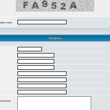
имвол нуля
Профиль
граничена