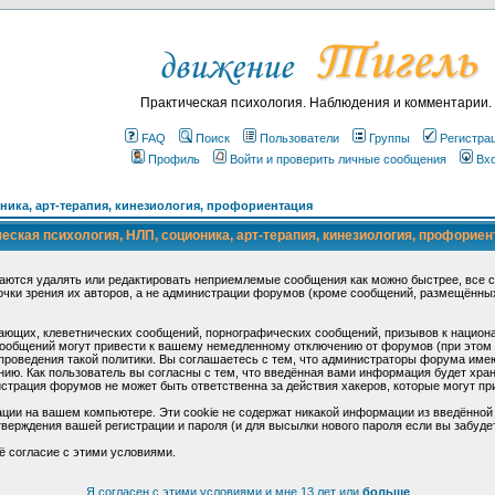
Практическая психология. Наблюдения и комментарии.
FAQ
Поиск
Пользователи
Группы
Регистра
Профиль
Войти и проверить личные сообщения
Вх
ика, арт-терапия, кинезиология, профориентация
ская психология, НЛП, соционика, арт-терапия, кинезиология, профориен
аются удалять или редактировать неприемлемые сообщения как можно быстрее, все 
очки зрения их авторов, а не администрации форумов (кроме сообщений, размещённы
ающих, клеветнических сообщений, порнографических сообщений, призывов к национ
общений могут привести к вашему немедленному отключению от форумов (при этом ва
роведения такой политики. Вы соглашаетесь с тем, что администраторы форума имеют
ию. Как пользователь вы согласны с тем, что введённая вами информация будет хран
страция форумов не может быть ответственна за действия хакеров, которые могут при
ции на вашем компьютере. Эти cookie не содержат никакой информации из введённой
верждения вашей регистрации и пароля (и для высылки нового пароля если вы забуде
ё согласие с этими условиями.
Я согласен с этими условиями и мне 13 лет или
больше