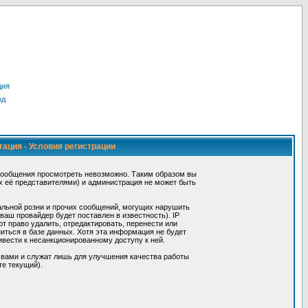
ция
од
тация - Условия регистрации
сообщения просмотреть невозможно. Таким образом вы
х её представителями) и администрация не может быть
альной розни и прочих сообщений, могущих нарушить
ш провайдер будет поставлен в известность). IP
 право удалить, отредактировать, перенести или
иться в базе данных. Хотя эта информация не будет
вести к несанкционированному доступу к ней.
 вами и служат лишь для улучшения качества работы
те текущий).