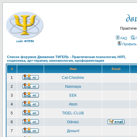
Практиче
FAQ
сайт ФППМ
Профиль
Список форумов Движение ТИГЕЛЬ - Практическая психология, НЛП,
соционика, арт-терапия, кинезиология, профориентация
#
Имя
Email
1
Cat-Cheshire
2
Naivnaya
3
EEK
4
Atom
5
TIGEL-CLUB
6
Odnaiz
7
Доныч!