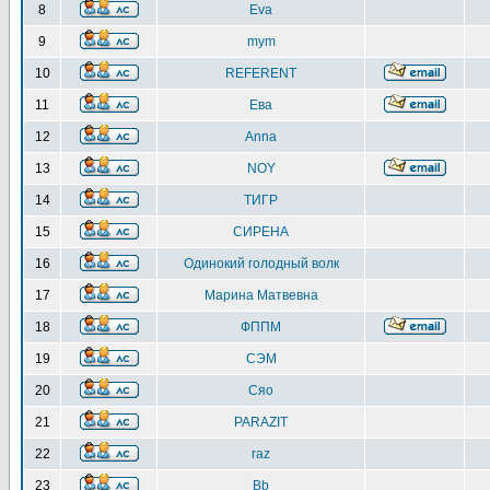
8
Eva
9
mym
10
REFERENT
11
Ева
12
Anna
13
NOY
14
ТИГР
15
СИРЕНА
16
Одинокий голодный волк
17
Марина Матвевна
18
ФППМ
19
СЭМ
20
Сяо
21
PARAZIT
22
raz
23
Bb