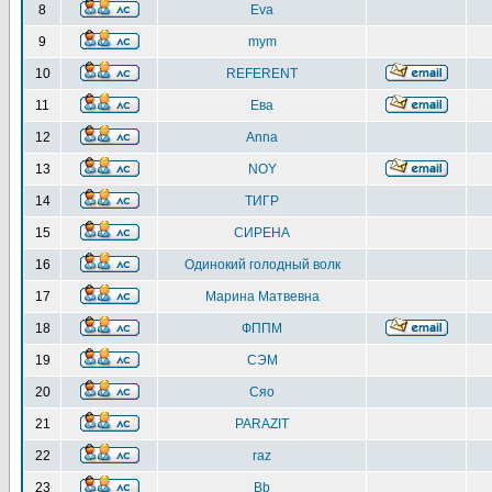
8
Eva
9
mym
10
REFERENT
11
Ева
12
Anna
13
NOY
14
ТИГР
15
СИРЕНА
16
Одинокий голодный волк
17
Марина Матвевна
18
ФППМ
19
СЭМ
20
Сяо
21
PARAZIT
22
raz
23
Bb