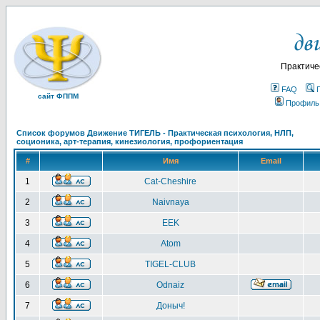
Практиче
FAQ
сайт ФППМ
Профиль
Список форумов Движение ТИГЕЛЬ - Практическая психология, НЛП,
соционика, арт-терапия, кинезиология, профориентация
#
Имя
Email
1
Cat-Cheshire
2
Naivnaya
3
EEK
4
Atom
5
TIGEL-CLUB
6
Odnaiz
7
Доныч!