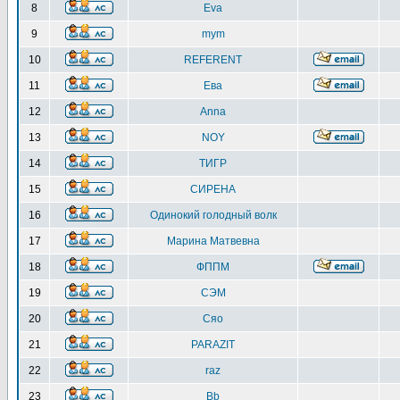
8
Eva
9
mym
10
REFERENT
11
Ева
12
Anna
13
NOY
14
ТИГР
15
СИРЕНА
16
Одинокий голодный волк
17
Марина Матвевна
18
ФППМ
19
СЭМ
20
Сяо
21
PARAZIT
22
raz
23
Bb