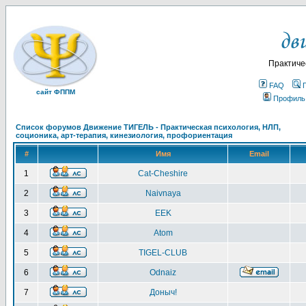
Практиче
FAQ
сайт ФППМ
Профиль
Список форумов Движение ТИГЕЛЬ - Практическая психология, НЛП,
соционика, арт-терапия, кинезиология, профориентация
#
Имя
Email
1
Cat-Cheshire
2
Naivnaya
3
EEK
4
Atom
5
TIGEL-CLUB
6
Odnaiz
7
Доныч!