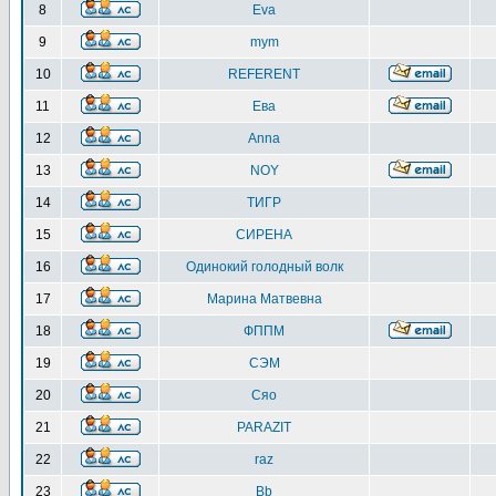
8
Eva
9
mym
10
REFERENT
11
Ева
12
Anna
13
NOY
14
ТИГР
15
СИРЕНА
16
Одинокий голодный волк
17
Марина Матвевна
18
ФППМ
19
СЭМ
20
Сяо
21
PARAZIT
22
raz
23
Bb