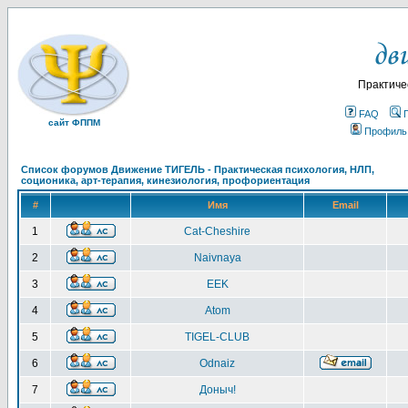
Практиче
FAQ
сайт ФППМ
Профиль
Список форумов Движение ТИГЕЛЬ - Практическая психология, НЛП,
соционика, арт-терапия, кинезиология, профориентация
#
Имя
Email
1
Cat-Cheshire
2
Naivnaya
3
EEK
4
Atom
5
TIGEL-CLUB
6
Odnaiz
7
Доныч!