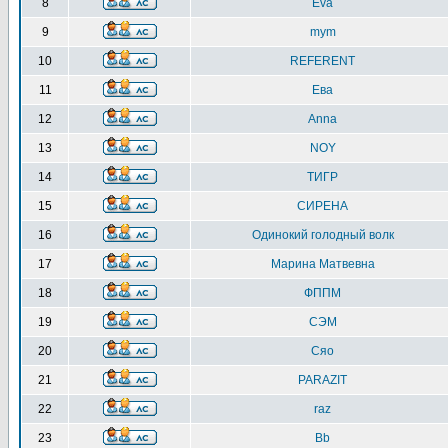
8
Eva
9
mym
10
REFERENT
11
Ева
12
Anna
13
NOY
14
ТИГР
15
СИРЕНА
16
Одинокий голодный волк
17
Марина Матвевна
18
ФППМ
19
СЭМ
20
Сяо
21
PARAZIT
22
raz
23
Bb