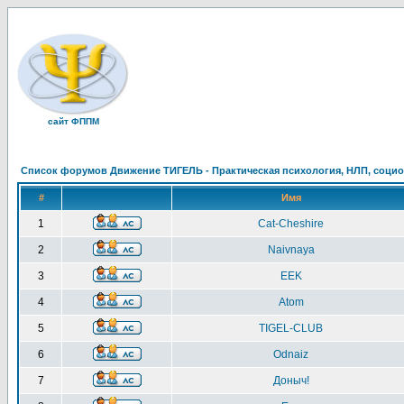
сайт ФППМ
Список форумов Движение ТИГЕЛЬ - Практическая психология, НЛП, социон
#
Имя
1
Cat-Cheshire
2
Naivnaya
3
EEK
4
Atom
5
TIGEL-CLUB
6
Odnaiz
7
Доныч!