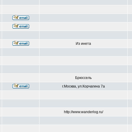
Из инета
Брюссель
г.Москва, ул.Корчагина 7а
http://www.wanderlog.ru/