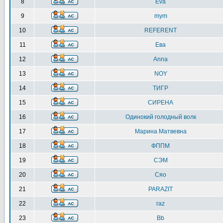
8
Eva
9
mym
10
REFERENT
11
Ева
12
Anna
13
NOY
14
ТИГР
15
СИРЕНА
16
Одинокий голодный волк
17
Марина Матвевна
18
ФППМ
19
СЭМ
20
Сяо
21
PARAZIT
22
raz
23
Bb