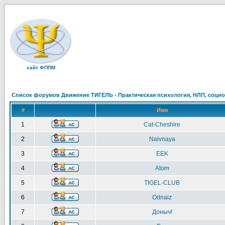
сайт ФППМ
Список форумов Движение ТИГЕЛЬ - Практическая психология, НЛП, социон
#
Имя
1
Cat-Cheshire
2
Naivnaya
3
EEK
4
Atom
5
TIGEL-CLUB
6
Odnaiz
7
Доныч!