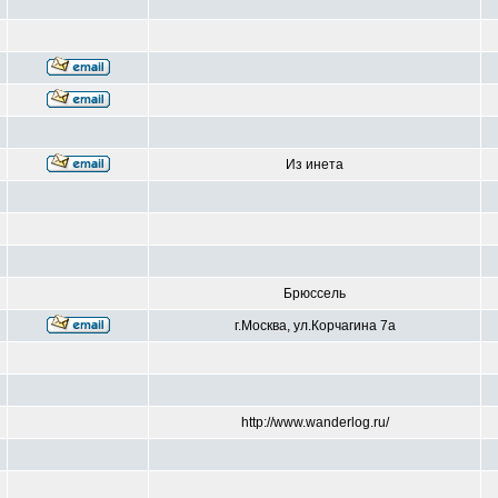
Из инета
Брюссель
г.Москва, ул.Корчагина 7а
http://www.wanderlog.ru/