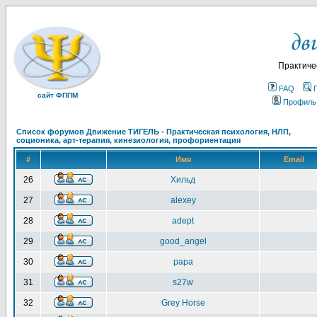
Практиче
FAQ
сайт ФППМ
Профиль
Список форумов Движение ТИГЕЛЬ - Практическая психология, НЛП,
соционика, арт-терапия, кинезиология, профориентация
#
Имя
Email
26
Хильд
27
alexey
28
adept
29
good_angel
30
papa
31
s27w
32
Grey Horse