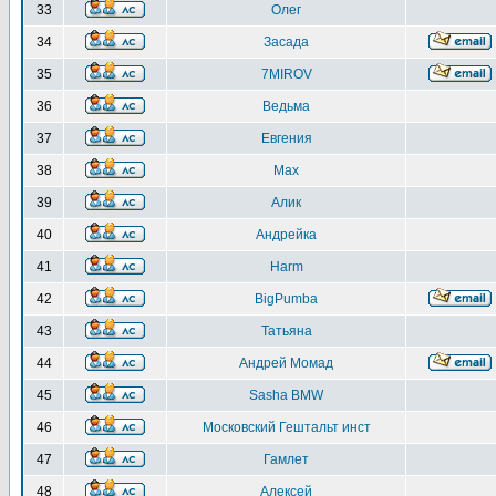
33
Олег
34
Засада
35
7MIROV
36
Ведьма
37
Евгения
38
Max
39
Алик
40
Андрейка
41
Harm
42
BigPumba
43
Татьяна
44
Андрей Момад
45
Sasha BMW
46
Московский Гештальт инст
47
Гамлет
48
Алексей