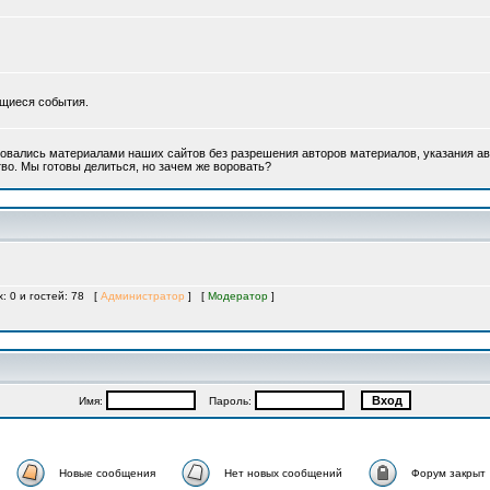
ющиеся события.
овались материалами наших сайтов без разрешения авторов материалов, указания ав
во. Мы готовы делиться, но зачем же воровать?
х: 0 и гостей: 78 [
Администратор
] [
Модератор
]
Имя:
Пароль:
Новые сообщения
Нет новых сообщений
Форум закрыт