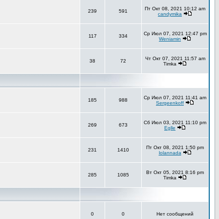
Пт Окт 08, 2021 10:12 am
239
591
candymika
Ср Июл 07, 2021 12:47 pm
117
334
Weniamin
Чт Окт 07, 2021 11:57 am
38
72
Timka
Ср Июл 07, 2021 11:41 am
185
988
Sergeenkoff
Сб Июл 03, 2021 11:10 pm
269
673
Eglle
Пт Окт 08, 2021 1:50 pm
231
1410
lolannada
Вт Окт 05, 2021 8:16 pm
285
1085
Timka
0
0
Нет сообщений