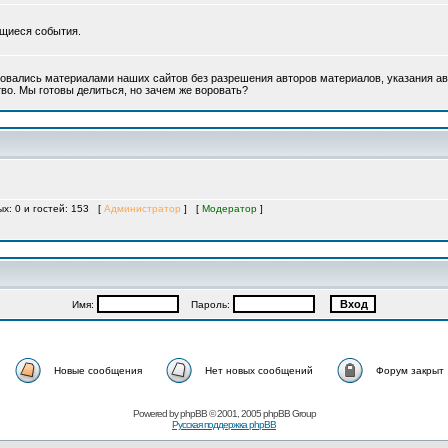
ющиеся события.
овались материалами наших сайтов без разрешения авторов материалов, указания ав
во. Мы готовы делиться, но зачем же воровать?
ых: 0 и гостей: 153 [
Администратор
] [
Модератор
]
Имя:
Пароль:
Новые сообщения
Нет новых сообщений
Форум закрыт
Powered by
phpBB
© 2001, 2005 phpBB Group
Русская поддержка phpBB