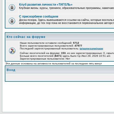
Клуб развития личности «ТИГЕЛЬ»
Клубная жизнь: курсы, тренинги, образовательные программы, намеча
С прискорбием сообщаем
Доска позора. Здесь вывешиваются ссылки на сайты, которые воспольз
информации, до тех пор пока не восстановится первоначальное авторст
Кто сейчас на форуме
Наши пользователи оставили сообщений:
5712
Всего зарегистрированных пользователей:
47977
Последний зарегистрированный пользователь:
taigamesunwinapp
Сейчас посетителей на форуме:
153
, из них зарегистрированных: 0, скрыт
Больше всего посетителей (
8471
) здесь было Ср Июл 29, 2026 10:51 am
Зарегистрированные пользователи: Нет
Эти данные основаны на активности пользователей за последние пять минут
Вход