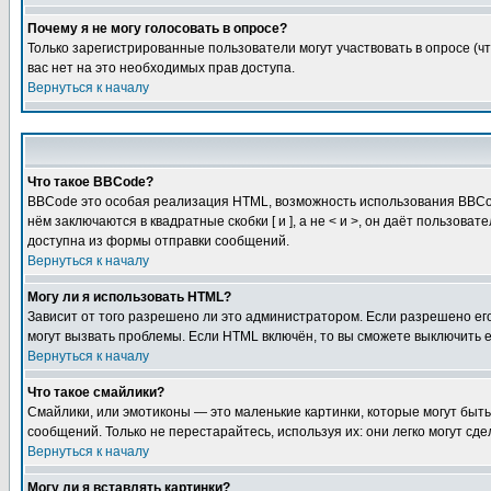
Почему я не могу голосовать в опросе?
Только зарегистрированные пользователи могут участвовать в опросе (чт
вас нет на это необходимых прав доступа.
Вернуться к началу
Что такое BBCode?
BBCode это особая реализация HTML, возможность использования BBCod
нём заключаются в квадратные скобки [ и ], а не < и >, он даёт польз
доступна из формы отправки сообщений.
Вернуться к началу
Могу ли я использовать HTML?
Зависит от того разрешено ли это администратором. Если разрешено его 
могут вызвать проблемы. Если HTML включён, то вы сможете выключить 
Вернуться к началу
Что такое смайлики?
Смайлики, или эмотиконы — это маленькие картинки, которые могут быть 
сообщений. Только не перестарайтесь, используя их: они легко могут с
Вернуться к началу
Могу ли я вставлять картинки?