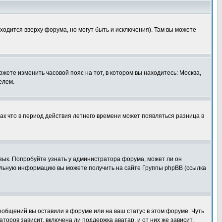
ходится вверху форума, но могут быть и исключения). Там вы можете
ожете изменить часовой пояс на тот, в котором вы находитесь: Москва,
елем.
так что в период действия летнего времени может появляться разница в
язык. Попробуйте узнать у администратора форума, может ли он
тельную информацию вы можете получить на сайте Группы phpBB (ссылка
сообщений вы оставили в форуме или на ваш статус в этом форуме. Чуть
оров зависит, включена ли поддержка аватар, и от них же зависит,