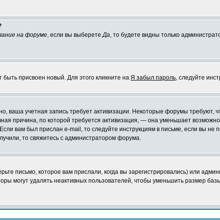
?
вание на форуме
, если вы выберете
Да
, то будете видны только администрат
т быть присвоен новый. Для этого кликните на
Я забыл пароль
, следуйте инс
ожно, ваша учетная запись требует активизации. Некоторые форумы требуют,
лавная причина, по которой требуется активизация, — она уменьшает возмож
Если вам был прислан e-mail, то следуйте инструкциям в письме, если вы не п
олучили, то свяжитесь с администратором форума.
ьте письмо, которое вам прислали, когда вы зарегистрировались) или админ
оры могут удалять неактивных пользователей, чтобы уменьшить размер базы