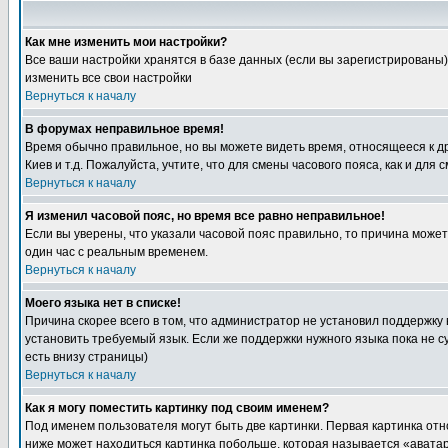
Как мне изменить мои настройки?
Все ваши настройки хранятся в базе данных (если вы зарегистрированы)
изменить все свои настройки
Вернуться к началу
В форумах неправильное время!
Время обычно правильное, но вы можете видеть время, относящееся к друг
Киев и т.д. Пожалуйста, учтите, что для смены часового пояса, как и д
Вернуться к началу
Я изменил часовой пояс, но время все равно неправильное!
Если вы уверены, что указали часовой пояс правильно, то причина може
один час с реальным временем.
Вернуться к началу
Моего языка нет в списке!
Причина скорее всего в том, что администратор не установил поддержку
установить требуемый язык. Если же поддержки нужного языка пока не 
есть внизу страницы)
Вернуться к началу
Как я могу поместить картинку под своим именем?
Под именем пользователя могут быть две картинки. Первая картинка отн
ниже может находиться картинка побольше, которая называется «аватара