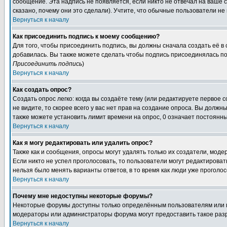
сообщение. Эта надпись не появляется, если никто не отвечал на ваше
сказано, почему они это сделали). Учтите, что обычные пользователи не 
Вернуться к началу
Как присоединить подпись к моему сообщению?
Для того, чтобы присоединить подпись, вы должны сначала создать её в
добавилась. Вы также можете сделать чтобы подпись присоединялась по
Присоединить подпись
)
Вернуться к началу
Как создать опрос?
Создать опрос легко: когда вы создаёте тему (или редактируете первое 
не видите, то скорее всего у вас нет прав на создание опроса. Вы должн
также можете установить лимит времени на опрос, 0 означает постоянны
Вернуться к началу
Как я могу редактировать или удалить опрос?
Также как и сообщения, опросы могут удалять только их создатели, мод
Если никто не успел проголосовать, то пользователи могут редактироват
нельзя было менять варианты ответов, в то время как люди уже проголос
Вернуться к началу
Почему мне недоступны некоторые форумы?
Некоторые форумы доступны только определённым пользователям или гр
модераторы или администраторы форума могут предоставить такое разр
Вернуться к началу