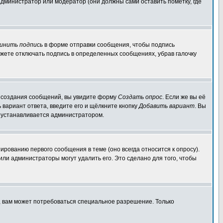
администратор или модератор (они должны сами оставить пометку, где
инить подпись
в форме отправки сообщения, чтобы подпись
жете отключать подпись в определенных сообщениях, убрав галочку
ля создания сообщений, вы увидите форму
Создать опрос
. Если же вы её
ь вариант ответа, введите его и щёлкните кнопку
Добавить вариант
. Вы
о устанавливается администратором.
ированию первого сообщения в теме (оно всегда относится к опросу).
 или администраторы могут удалить его. Это сделано для того, чтобы
, вам может потребоваться специальное разрешение. Только