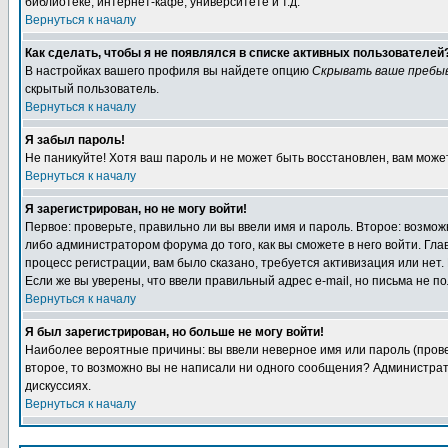
библиотеке, интернет-кафе, университете и т.д.
Вернуться к началу
Как сделать, чтобы я не появлялся в списке активных пользователей
В настройках вашего профиля вы найдете опцию
Скрывать ваше пребы
скрытый пользователь.
Вернуться к началу
Я забыл пароль!
Не паникуйте! Хотя ваш пароль и не может быть восстановлен, вам може
Вернуться к началу
Я зарегистрирован, но не могу войти!
Первое: проверьте, правильно ли вы ввели имя и пароль. Второе: возм
либо администратором форума до того, как вы сможете в него войти. Г
процесс регистрации, вам было сказано, требуется активизация или нет. 
Если же вы уверены, что ввели правильный адрес e-mail, но письма не п
Вернуться к началу
Я был зарегистрирован, но больше не могу войти!
Наиболее вероятные причины: вы ввели неверное имя или пароль (провер
второе, то возможно вы не написали ни одного сообщения? Администрат
дискуссиях.
Вернуться к началу