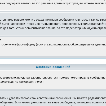
чена поддержка аватар, то это решение администраторов, вы можете выяснит
тся ниже вашего имени в созданном вами сообщении или теме, а так же в ва
ний было написано и чтобы идентифицировать определенных пользователей:
 для того, чтобы повысить ваше звание, за это модератор или администрат
?
встроенную в форум форму (если эта возможность вообще разрешена админис
Создание сообщений
ам, возможно, придется зарегистрироваться прежде чем отправить сообщение
отвечать на сообщения и т.д.
)
ать и удалять только свои собственные сообщения. Вы можете редактироват
ообщению. Если кто-то уже ответил на ваше сообщение, то под ним появится