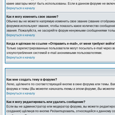
какие аватары могут быть использованы. Если в данном форуме не вклю
Вернуться к началу
Как я могу изменить свое звание?
Обычно вы не можете напрямую изменить свое звание (звание отображае
форумов используют звания, чтобы показать какое количество сообще
звания. Пожалуйста, не засоряйте форум ненужными сообщениями только
Вернуться к началу
Когда я щёлкаю по ссылке «Отправить e-mail», от меня требуют войти
Только зарегистрированные пользователи могут посылать e-mail через 
злоупотребления системой e-mail анонимными пользователями.
Вернуться к началу
Как мне создать тему в форуме?
Легко, щёлкните по соответствующей кнопке в окне форума или темы. В
форума и темы (
Вы можете начинать темы в этом форуме, Вы можете 
Вернуться к началу
Как я могу редактировать или удалить сообщение?
Если вы не администратор или модератор форума, вы можете редактиров
создания) щёлкнув по кнопке
Редактировать
, относящейся к данному с