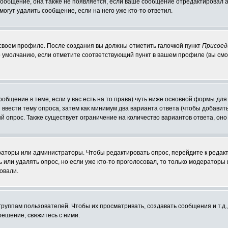
 сообщение, она также не появляется, если ваше сообщение отредактировал 
могут удалить сообщение, если на него уже кто-то ответил.
 своем профиле. После создания вы должны отметить галочкой пункт
Присоед
 умолчанию, если отметите соответствующий пункт в вашем профиле (вы смо
сообщение в теме, если у вас есть на то права) чуть ниже основной формы д
ы ввести тему опроса, затем как минимум два варианта ответа (чтобы добавит
й опрос. Также существует ограничение на количество вариантов ответа, он
ераторы или администраторы. Чтобы редактировать опрос, перейдите к редакт
ь или удалять опрос, но если уже кто-то проголосовал, то только модераторы
овали.
уппам пользователей. Чтобы их просматривать, создавать сообщения и т.д.
ешение, свяжитесь с ними.