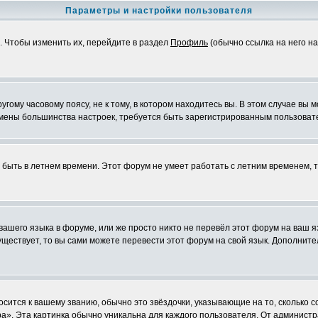
Параметры и настройки пользователя
. Чтобы изменить их, перейдите в раздел
Профиль
(обычно ссылка на него на
ому часовому поясу, не к тому, в котором находитесь вы. В этом случае вы м
ля смены большинства настроек, требуется быть зарегистрированным пользоват
т быть в летнем времени. Этот форум не умеет работать с летним временем, 
 вашего языка в форуме, или же просто никто не перевёл этот форум на ваш 
существует, то вы сами можете перевести этот форум на свой язык. Дополни
осится к вашему званию, обычно это звёздочки, указывающие на то, сколько 
». Эта картинка обычно уникальна для каждого пользователя. От администрат