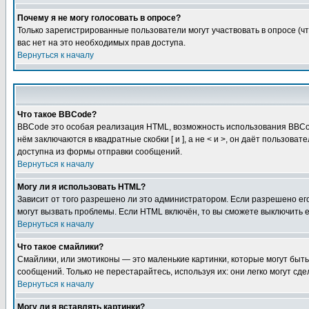
Почему я не могу голосовать в опросе?
Только зарегистрированные пользователи могут участвовать в опросе (чт
вас нет на это необходимых прав доступа.
Вернуться к началу
Что такое BBCode?
BBCode это особая реализация HTML, возможность использования BBCod
нём заключаются в квадратные скобки [ и ], а не < и >, он даёт польз
доступна из формы отправки сообщений.
Вернуться к началу
Могу ли я использовать HTML?
Зависит от того разрешено ли это администратором. Если разрешено его 
могут вызвать проблемы. Если HTML включён, то вы сможете выключить 
Вернуться к началу
Что такое смайлики?
Смайлики, или эмотиконы — это маленькие картинки, которые могут быть 
сообщений. Только не перестарайтесь, используя их: они легко могут с
Вернуться к началу
Могу ли я вставлять картинки?