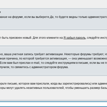
?
вание на форуме
, если вы выберете
Да
, то будете видны только администрат
т быть присвоен новый. Для этого кликните на
Я забыл пароль
, следуйте инс
ожно, ваша учетная запись требует активизации. Некоторые форумы требуют,
лавная причина, по которой требуется активизация, — она уменьшает возмож
Если вам был прислан e-mail, то следуйте инструкциям в письме, если вы не п
олучили, то свяжитесь с администратором форума.
ьте письмо, которое вам прислали, когда вы зарегистрировались) или админ
оры могут удалять неактивных пользователей, чтобы уменьшить размер базы