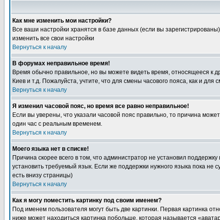
Как мне изменить мои настройки?
Все ваши настройки хранятся в базе данных (если вы зарегистрированы)
изменить все свои настройки
Вернуться к началу
В форумах неправильное время!
Время обычно правильное, но вы можете видеть время, относящееся к друг
Киев и т.д. Пожалуйста, учтите, что для смены часового пояса, как и д
Вернуться к началу
Я изменил часовой пояс, но время все равно неправильное!
Если вы уверены, что указали часовой пояс правильно, то причина може
один час с реальным временем.
Вернуться к началу
Моего языка нет в списке!
Причина скорее всего в том, что администратор не установил поддержку
установить требуемый язык. Если же поддержки нужного языка пока не 
есть внизу страницы)
Вернуться к началу
Как я могу поместить картинку под своим именем?
Под именем пользователя могут быть две картинки. Первая картинка отн
ниже может находиться картинка побольше, которая называется «аватара