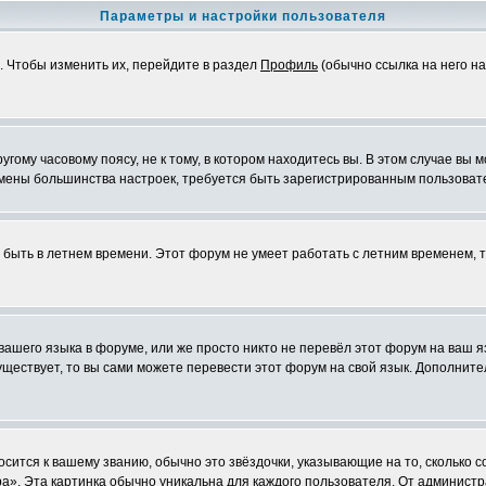
Параметры и настройки пользователя
. Чтобы изменить их, перейдите в раздел
Профиль
(обычно ссылка на него на
ому часовому поясу, не к тому, в котором находитесь вы. В этом случае вы м
ля смены большинства настроек, требуется быть зарегистрированным пользоват
т быть в летнем времени. Этот форум не умеет работать с летним временем, 
 вашего языка в форуме, или же просто никто не перевёл этот форум на ваш 
существует, то вы сами можете перевести этот форум на свой язык. Дополни
осится к вашему званию, обычно это звёздочки, указывающие на то, сколько 
». Эта картинка обычно уникальна для каждого пользователя. От администрат