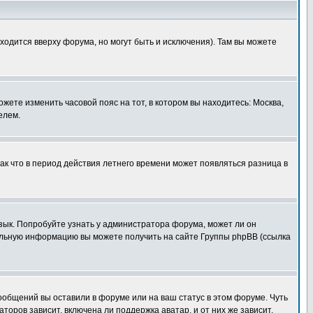
ходится вверху форума, но могут быть и исключения). Там вы можете
ожете изменить часовой пояс на тот, в котором вы находитесь: Москва,
елем.
так что в период действия летнего времени может появляться разница в
язык. Попробуйте узнать у администратора форума, может ли он
тельную информацию вы можете получить на сайте Группы phpBB (ссылка
сообщений вы оставили в форуме или на ваш статус в этом форуме. Чуть
оров зависит, включена ли поддержка аватар, и от них же зависит,