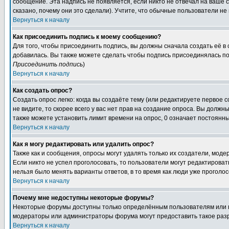
сообщение. Эта надпись не появляется, если никто не отвечал на ваше
сказано, почему они это сделали). Учтите, что обычные пользователи не 
Вернуться к началу
Как присоединить подпись к моему сообщению?
Для того, чтобы присоединить подпись, вы должны сначала создать её в
добавилась. Вы также можете сделать чтобы подпись присоединялась по
Присоединить подпись
)
Вернуться к началу
Как создать опрос?
Создать опрос легко: когда вы создаёте тему (или редактируете первое 
не видите, то скорее всего у вас нет прав на создание опроса. Вы должн
также можете установить лимит времени на опрос, 0 означает постоянны
Вернуться к началу
Как я могу редактировать или удалить опрос?
Также как и сообщения, опросы могут удалять только их создатели, мод
Если никто не успел проголосовать, то пользователи могут редактироват
нельзя было менять варианты ответов, в то время как люди уже проголос
Вернуться к началу
Почему мне недоступны некоторые форумы?
Некоторые форумы доступны только определённым пользователям или гр
модераторы или администраторы форума могут предоставить такое разр
Вернуться к началу