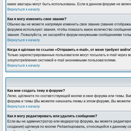
какие аватары могут быть использованы. Если в данном форуме не вклю
Вернуться к началу
Как я могу изменить свое звание?
Обычно вы не можете напрямую изменить свое звание (звание отображае
форумов используют звания, чтобы показать какое количество сообще
звания. Пожалуйста, не засоряйте форум ненужными сообщениями только
Вернуться к началу
Когда я щёлкаю по ссылке «Отправить e-mail», от меня требуют войти
Только зарегистрированные пользователи могут посылать e-mail через 
злоупотребления системой e-mail анонимными пользователями.
Вернуться к началу
Как мне создать тему в форуме?
Легко, щёлкните по соответствующей кнопке в окне форума или темы. В
форума и темы (
Вы можете начинать темы в этом форуме, Вы можете 
Вернуться к началу
Как я могу редактировать или удалить сообщение?
Если вы не администратор или модератор форума, вы можете редактиров
создания) щёлкнув по кнопке
Редактировать
, относящейся к данному с