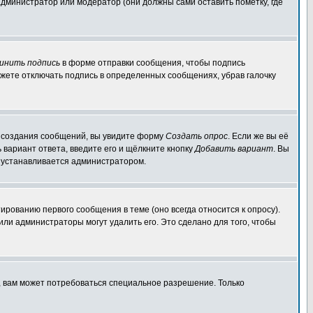
администратор или модератор (они должны сами оставить пометку, где
инить подпись
в форме отправки сообщения, чтобы подпись
жете отключать подпись в определенных сообщениях, убрав галочку
ля создания сообщений, вы увидите форму
Создать опрос
. Если же вы её
ь вариант ответа, введите его и щёлкните кнопку
Добавить вариант
. Вы
о устанавливается администратором.
ированию первого сообщения в теме (оно всегда относится к опросу).
 или администраторы могут удалить его. Это сделано для того, чтобы
, вам может потребоваться специальное разрешение. Только