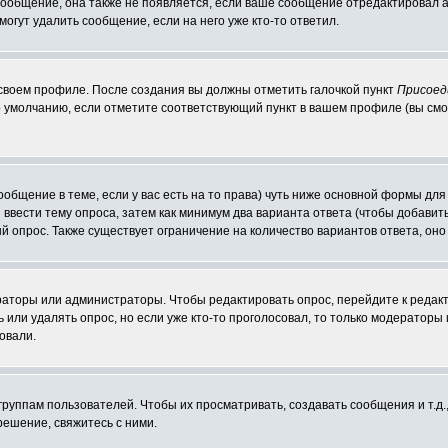
 сообщение, она также не появляется, если ваше сообщение отредактировал 
могут удалить сообщение, если на него уже кто-то ответил.
 своем профиле. После создания вы должны отметить галочкой пункт
Присоед
 умолчанию, если отметите соответствующий пункт в вашем профиле (вы смо
сообщение в теме, если у вас есть на то права) чуть ниже основной формы д
ы ввести тему опроса, затем как минимум два варианта ответа (чтобы добавит
й опрос. Также существует ограничение на количество вариантов ответа, он
ераторы или администраторы. Чтобы редактировать опрос, перейдите к редакт
ь или удалять опрос, но если уже кто-то проголосовал, то только модераторы
овали.
уппам пользователей. Чтобы их просматривать, создавать сообщения и т.д.
ешение, свяжитесь с ними.