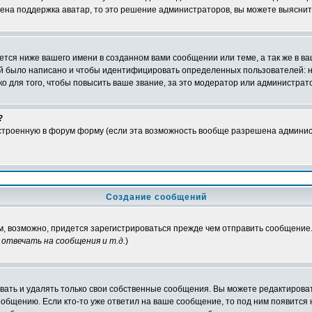
чена поддержка аватар, то это решение администраторов, вы можете выяснит
тся ниже вашего имени в созданном вами сообщении или теме, а так же в ва
ний было написано и чтобы идентифицировать определенных пользователей:
 для того, чтобы повысить ваше звание, за это модератор или администрат
?
встроенную в форум форму (если эта возможность вообще разрешена админис
Создание сообщений
ам, возможно, придется зарегистрироваться прежде чем отправить сообщение
отвечать на сообщения и т.д.
)
ать и удалять только свои собственные сообщения. Вы можете редактироват
ообщению. Если кто-то уже ответил на ваше сообщение, то под ним появится