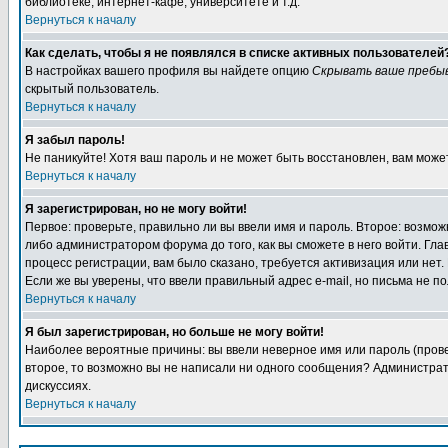
библиотеке, интернет-кафе, университете и т.д.
Вернуться к началу
Как сделать, чтобы я не появлялся в списке активных пользователей
В настройках вашего профиля вы найдете опцию
Скрывать ваше пребы
скрытый пользователь.
Вернуться к началу
Я забыл пароль!
Не паникуйте! Хотя ваш пароль и не может быть восстановлен, вам може
Вернуться к началу
Я зарегистрирован, но не могу войти!
Первое: проверьте, правильно ли вы ввели имя и пароль. Второе: возм
либо администратором форума до того, как вы сможете в него войти. Г
процесс регистрации, вам было сказано, требуется активизация или нет. 
Если же вы уверены, что ввели правильный адрес e-mail, но письма не п
Вернуться к началу
Я был зарегистрирован, но больше не могу войти!
Наиболее вероятные причины: вы ввели неверное имя или пароль (провер
второе, то возможно вы не написали ни одного сообщения? Администрат
дискуссиях.
Вернуться к началу